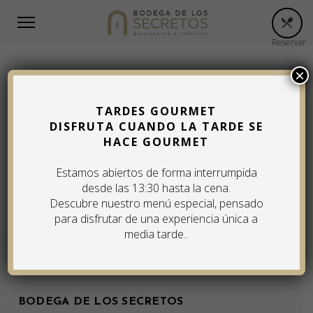
Reservar
×
TARDES GOURMET
LOMO DE PEZ MANTEQUILLA
DISFRUTA CUANDO LA TARDE SE
HORNEADO, CON CALABACÍN Y
HACE GOURMET
EMULSIÓN DE LIMA
Estamos abiertos de forma interrumpida
desde las 13:30 hasta la cena.
Descubre nuestro menú especial, pensado
para disfrutar de una experiencia única a
media tarde..
BODEGA DE LOS SECRETOS