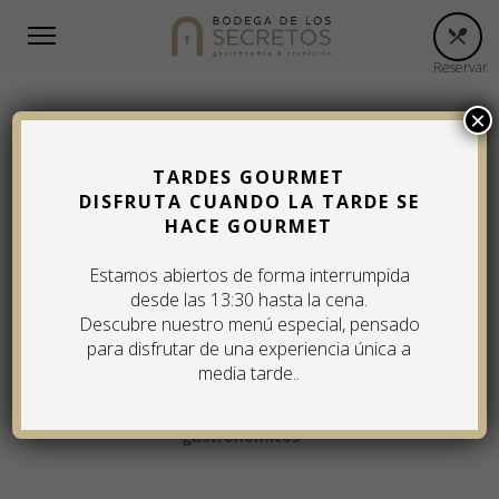
Reservar
×
TARDES GOURMET
Reserva Online
DISFRUTA CUANDO LA TARDE SE
HACE GOURMET
VÍVE TU EXPERIÉNCIA
Estamos abiertos de forma interrumpida
desde las 13:30 hasta la cena.
Ahora también puedes reservar por
Whatsapp
Descubre nuestro menú especial, pensado
para disfrutar de una experiencia única a
media tarde..
Haz tu reserva online y empieza a descubrir
nuestros secretos arquitectónicos y
gastronómicos